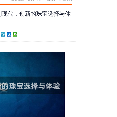
到现代，创新的珠宝选择与体