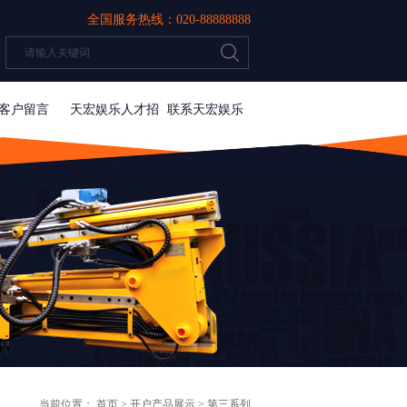
全国服务热线：
020-88888888
客户留言
天宏娱乐人才招
联系天宏娱乐
聘
当前位置：
首页
>
开户产品展示
>
第三系列