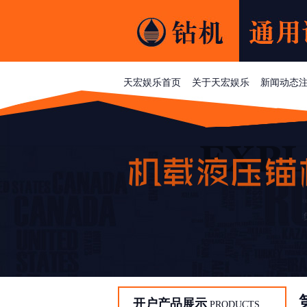
天宏娱乐首页
关于天宏娱乐
新闻动态
开户产品展示
PRODUCTS