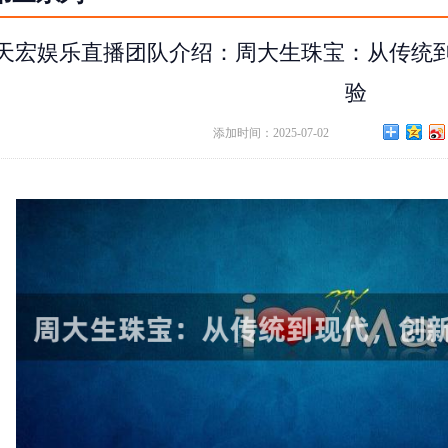
天宏娱乐直播团队介绍：周大生珠宝：从传统
验
添加时间：2025-07-02