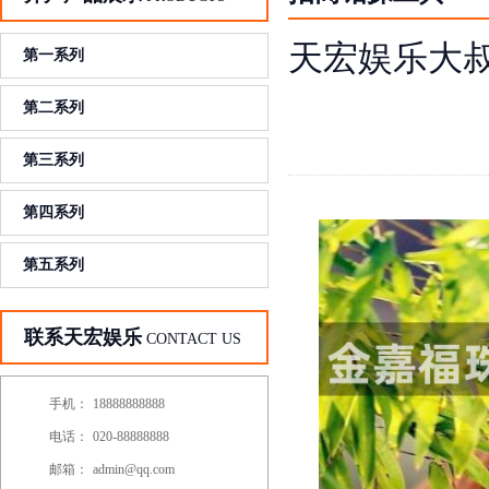
天宏娱乐大
第一系列
第二系列
第三系列
第四系列
第五系列
联系天宏娱乐
CONTACT US
手机：
18888888888
电话：
020-88888888
邮箱：
admin@qq.com