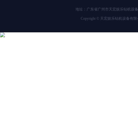
地址：广东省广州市天宏娱乐钻机设备有限公司
Copyright © 天宏娱乐钻机设