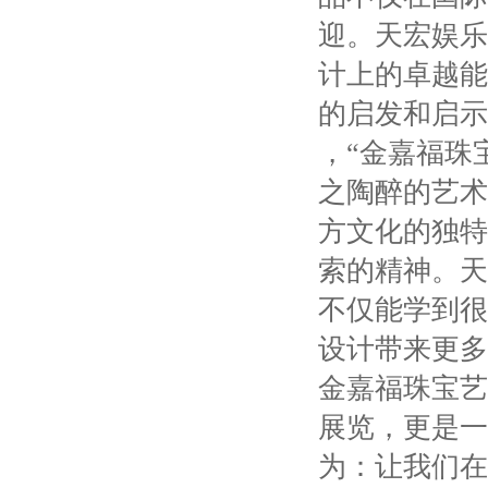
迎。天宏娱乐
计上的卓越能
的启发和启示
，“金嘉福珠
之陶醉的艺术
方文化的独特
索的精神。天
不仅能学到很
设计带来更多
金嘉福珠宝艺
展览，更是一
为：让我们在